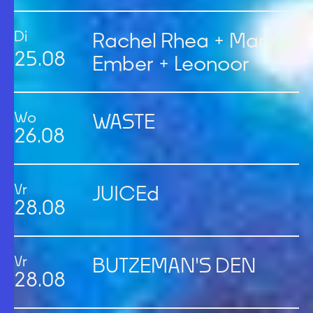
Di
Rachel Rhea + Mary
25
.
08
Ember + Leonoor
Wo
WASTE
26
.
08
Vr
JUICEd
28
.
08
Vr
BUTZEMAN'S DEN
28
.
08