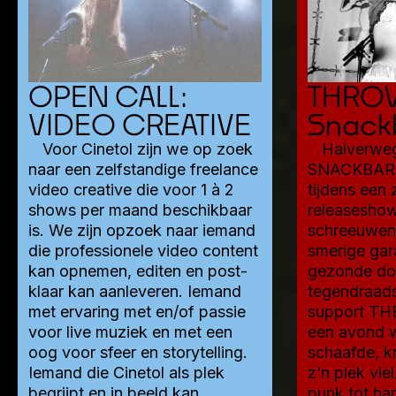
OPEN CALL:
THRO
VIDEO CREATIVE
Snack
Voor Cinetol zijn we op zoek
Halverweg
naar een zelfstandige freelance
SNACKBAR 
video creative die voor 1 à 2
tijdens een
shows per maand beschikbaar
releaseshow 
is. We zijn opzoek naar iemand
schreeuwen
die professionele video content
smerige ga
kan opnemen, editen en post-
gezonde do
klaar kan aanleveren. Iemand
tegendraad
met ervaring met en/of passie
support TH
voor live muziek en met een
een avond w
oog voor sfeer en storytelling.
schaafde, k
Iemand die Cinetol als plek
z’n plek vie
begrijpt en in beeld kan
punk tot har