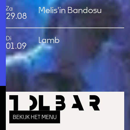
Za
Melis'in Bandosu
29
.
08
Di
Lamb
01
.
09
ALL EVENTS
BEKIJK HET MENU