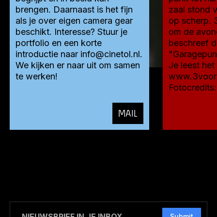
brengen. Daarnaast is het fijn
zaal stond v
als je over eigen camera gear
op scherp. 
beschikt. Interesse? Stuur je
om de avond
portfolio en een korte
beschreef d
introductie naar info@cinetol.nl.
"Garagepunk
We kijken er naar uit om samen
Je leest het
te werken!
www.3voor12
Fotocredits
MAIL
Submit