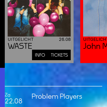
UITGELICHT
26
.
08
UITGELICH
WASTE
John 
INFO
TICKETS
DEZE WEEK
IN CINETOL
Za
Problem Players
22
.
08