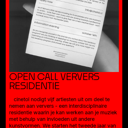
OPEN CALL VERVERS
RESIDENTIE
cinetol nodigt vijf artiesten uit om deel te
nemen aan ververs - een interdisciplinaire
residentie waarin je kan werken aan je muziek
met behulp van invloeden uit andere
kunstvormen. We starten het tweede jaar van