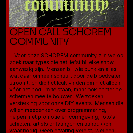
OPEN CALL SCHOREM
COMMUNITY
Voor onze SCHOREM community zijn we op
zoek naar types die het liefst bij elke show
aanwezig zijn. Mensen bij wie punk en alles
wat daar omheen schuurt door de bloedvaten
stroomt, en die het leuk vinden om niet alleen
vóór het podium te staan, maar ook achter de
schermen mee te bouwen. We zoeken
versterking voor onze DIY events. Mensen die
willen meedenken over programmering,
helpen met promotie en vormgeving, foto’s
schieten, artists ontvangen en aanpakken
waar nodig. Geen ervaring vereist; wel een