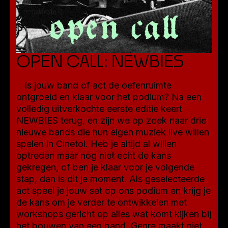
OPEN CALL: NEWBIES
Is jouw band of act de oefenruimte
ontgroeid en klaar voor het podium? Na een
volledig uitverkochte eerste editie keert
NEWBIES terug, en zijn we op zoek naar drie
nieuwe bands die hun eigen muziek live willen
spelen in Cinetol. Heb je altijd al willen
optreden maar nog niet echt de kans
gekregen, of ben je klaar voor je volgende
stap, dan is dit je moment. Als geselecteerde
act speel je jouw set op ons podium en krijg je
de kans om je verder te ontwikkelen met
workshops gericht op alles wat komt kijken bij
het bouwen van een band. Genre maakt niet