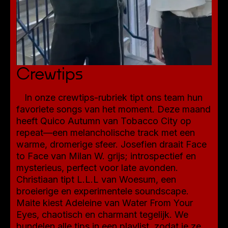
Crewtips
In onze crewtips-rubriek tipt ons team hun
favoriete songs van het moment. Deze maand
heeft Quico Autumn van Tobacco City op
repeat—een melancholische track met een
warme, dromerige sfeer. Josefien draait Face
to Face van Milan W. grijs; introspectief en
mysterieus, perfect voor late avonden.
Christiaan tipt L.L.L van Woesum, een
broeierige en experimentele soundscape.
Maite kiest Adeleine van Water From Your
Eyes, chaotisch en charmant tegelijk. We
bundelen alle tips in een playlist, zodat je ze