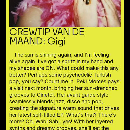
CREWTIP VAN DE
MAAND: Gigi
The sun is shining again, and I’m feeling
alive again. I’ve got a spritz in my hand and
my shades are ON. What could make this any
better? Perhaps some psychedelic Turkish
pop, you say? Count me in. Peki Momes pays
a visit next month, bringing her sun-drenched
grooves to Cinetol. Her avant garde style
seamlessly blends jazz, disco and pop,
creating the signature warm sound that drives
her latest self-titled EP. What's that? There’s
more? Oh, Wabi Sabi, yes! With her layered
synths and dreamy grooves, she’ll set the