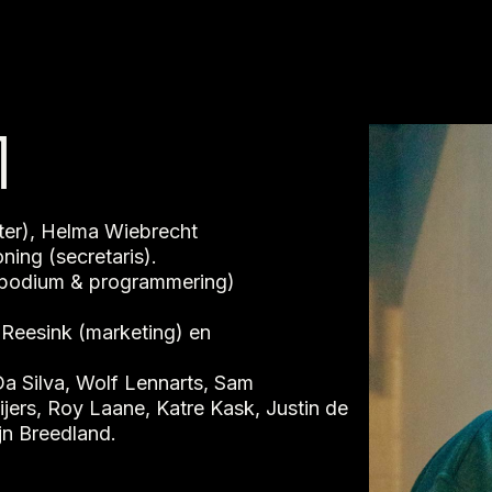
M
tter), Helma Wiebrecht
ing (secretaris).
 podium & programmering)
 Reesink (marketing) en
Da Silva, Wolf Lennarts, Sam
jers, Roy Laane, Katre Kask, Justin de
jn Breedland.