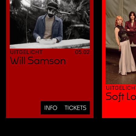
UITGELICHT
05
.
02
Will Samson
UITGELICH
Soft Lo
INFO
TICKETS