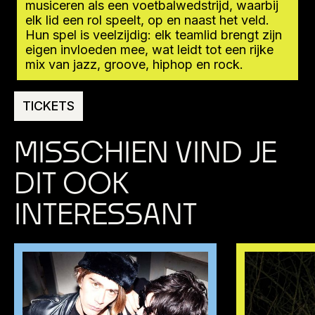
musiceren als een voetbalwedstrijd, waarbij
elk lid een rol speelt, op en naast het veld.
Hun spel is veelzijdig: elk teamlid brengt zijn
eigen invloeden mee, wat leidt tot een rijke
mix van jazz, groove, hiphop en rock.
TICKETS
MISSCHIEN VIND JE
DIT OOK
INTERESSANT