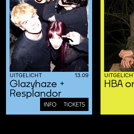
UITGELICHT
13
.
09
UITGELICH
Glazyhaze +
HBA on
Resplandor
INFO
TICKETS