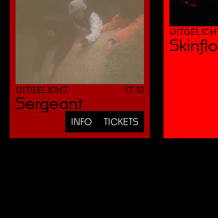
UITGELICH
Skinfl
UITGELICHT
17
.
10
Sergeant
INFO
TICKETS