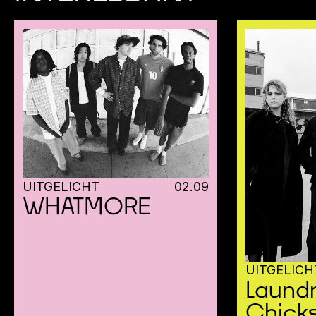
UITGELICHT
02
.
09
WHATMORE
UITGELICH
Laund
Chick