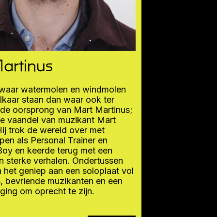
artinus
waar watermolen en windmolen
 elkaar staan dan waar ook ter
t de oorsprong van Mart Martinus;
e vaandel van muzikant Mart
j trok de wereld over met
en als Personal Trainer en
Boy en keerde terug met een
n sterke verhalen. Ondertussen
in het geniep aan een soloplaat vol
, bevriende muzikanten en een
ing om oprecht te zijn.