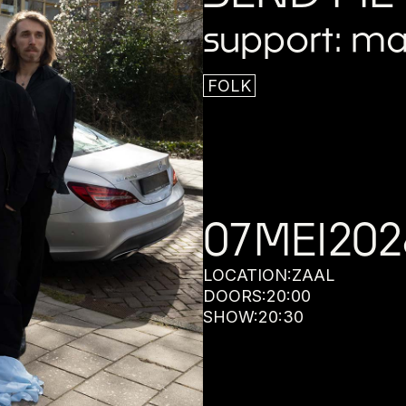
support: ma
FOLK
07
MEI
202
LOCATION:
ZAAL
DOORS:
20:00
SHOW:
20:30