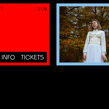
HT
21
.
11
INFO
TICKETS