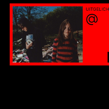
UITGELIC
@