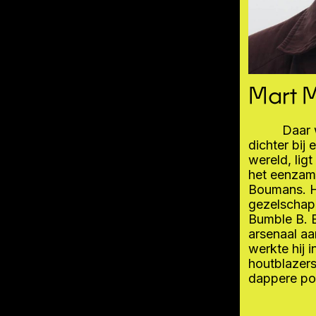
Mart M
Daar 
dichter bij
wereld, lig
het eenzam
Boumans. Hi
gezelschapp
Bumble B. 
arsenaal aa
werkte hij 
houtblazers
dappere pog