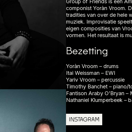
Group of Friends is een Am
componist Yoràn Vroom. De 
tradities van over de hele 
muziek. Improvisatie speelt
eigen composities van Vro
vormen. Het resultaat is muz
Bezetting
Yoràn Vroom – drums
Itai Weissman – EWI
Yariv Vroom – percussie
Timothy Banchet – piano/t
Fantison Araby O’Bryan –
Nathaniel Klumperbeek – b
INSTAGRAM