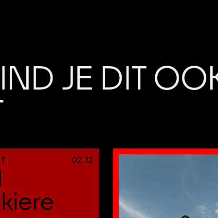
IND JE DIT OO
T
HT
02
.
12
l
kiere