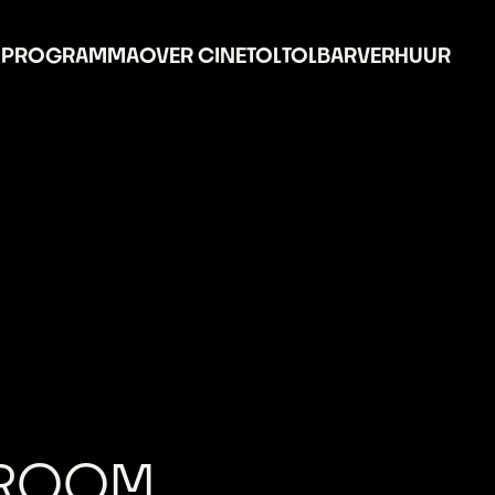
PROGRAMMA
OVER CINETOL
TOLBAR
VERHUUR
VROOM