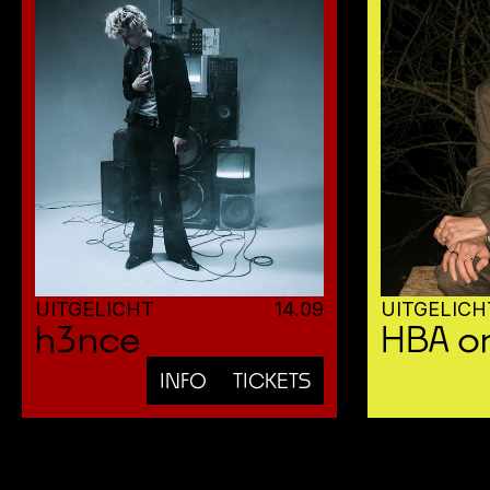
UITGELICHT
14
.
09
UITGELICH
h3nce
HBA on
INFO
TICKETS