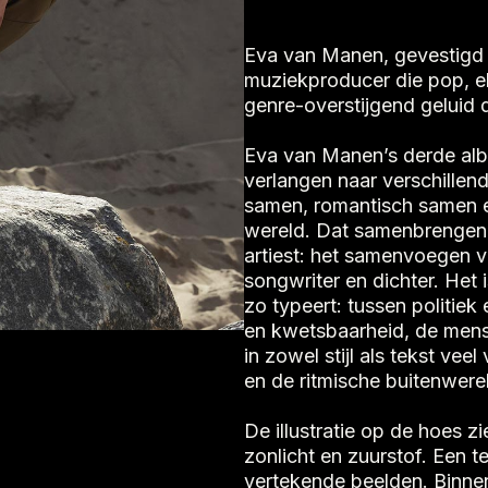
Eva van Manen, gevestigd i
muziekproducer die pop, e
genre-overstijgend geluid 
Eva van Manen’s derde a
verlangen naar verschillen
samen, romantisch samen e
wereld. Dat samenbrengen zi
artiest: het samenvoegen v
songwriter en dichter. Het 
zo typeert: tussen politiek
en kwetsbaarheid, de mens
in zowel stijl als tekst veel
en de ritmische buitenwere
De illustratie op de hoes 
zonlicht en zuurstof. Een 
vertekende beelden. Binnen