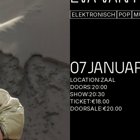
ELEKTRONISCH
POP
MU
07
JANUAR
LOCATION:
ZAAL
DOORS:
20:00
SHOW:
20:30
TICKET:
€
18.00
DOORSALE:
€
20.00