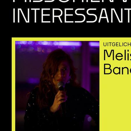
INTERESSAN
UITGELIC
Meli
Ban