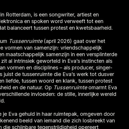
n Rotterdam, is een songwriter, artiest en
lektronica en spoken word verweeft tot een
dat balanceert tussen protest en kwetsbaarheid.
lbum
Tussenruimte
(april 2026) gaat over het
de vormen van samenzijn: vriendschappelijk
n maatschappelijk samenzijn in een versplinterde
t al intrinsiek geworteld in Eva’s instincten als
an vormen en disciplines – als producer, singer-
is juist de tussenruimte die Eva’s werk tot dusver
 en liefde, tussen woord en klank, tussen protest
heid en de natuur. Op
Tussenruimte
omarmt Eva
 verschillende invloeden: de stille, innerlijke wereld
ld.
zie je Eva gehuld in haar ruimtepak, omgeven door
tekenend beeld van iemand die zich losbreekt van
 die schijnbare tegenstrijdigheid opereert