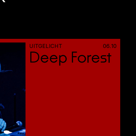
UITGELICHT
06
.
10
Deep Forest