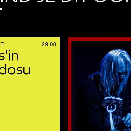
T
HT
29
.
08
s'in
dosu