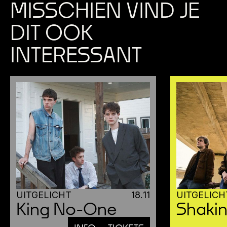
MISSCHIEN VIND JE
DIT OOK
INTERESSANT
UITGELICHT
18
.
11
UITGELICH
King No-One
Shaki