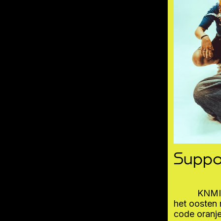
Suppo
KNMI 
het oosten 
code oranj