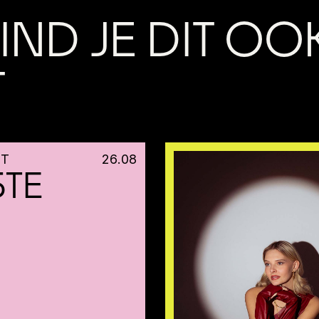
IND JE DIT OO
T
HT
26
.
08
TE