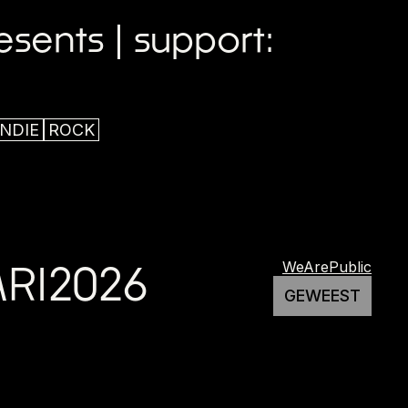
sents | support:
INDIE
ROCK
RI
2026
WeArePublic
GEWEEST