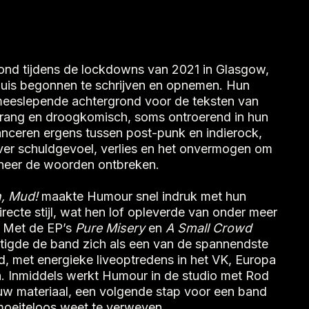
nd tijdens de lockdowns van 2021 in Glasgow,
huis begonnen te schrijven en opnemen. Hun
eeslepende achtergrond voor de teksten van
rang en droogkomisch, soms ontroerend in hun
ceren ergens tussen post-punk en indierock,
ver schuldgevoel, verlies en het onvermogen om
nneer de woorden ontbreken.
, Mud!
maakte Humour snel indruk met hun
recte stijl, wat hen lof opleverde van onder meer
 Met de EP’s
Pure Misery
en
A Small Crowd
tigde de band zich als een van de spannendste
, met energieke liveoptredens in het VK, Europa
n. Inmiddels werkt Humour in de studio met Rod
uw materiaal, een volgende stap voor een band
moeiteloos weet te verweven.