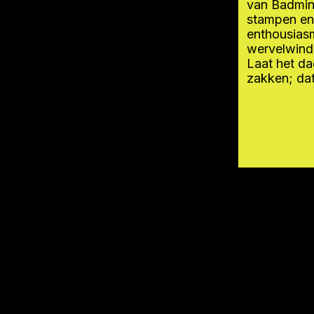
van Badmin
stampen en 
enthousiasm
wervelwind 
Laat het da
zakken; dat