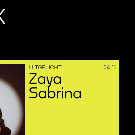
K
UITGELICHT
04
.
11
Zaya
Sabrina