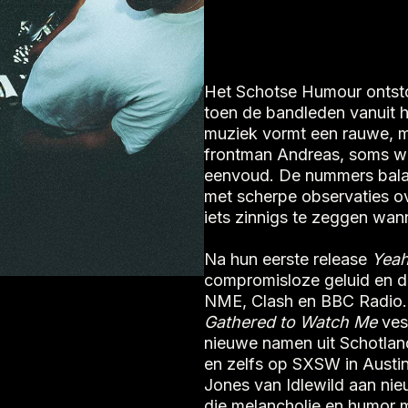
Het Schotse Humour ontsto
toen de bandleden vanuit 
muziek vormt een rauwe, m
frontman Andreas, soms w
eenvoud. De nummers balan
met scherpe observaties o
iets zinnigs te zeggen wa
Na hun eerste release
Yeah
compromisloze geluid en di
NME, Clash en BBC Radio.
Gathered to Watch Me
ves
nieuwe namen uit Schotland
en zelfs op SXSW in Austi
Jones van Idlewild aan nie
die melancholie en humor 