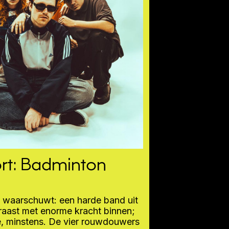
rt: Badminton
waarschuwt: een harde band uit
raast met enorme kracht binnen;
e, minstens. De vier rouwdouwers