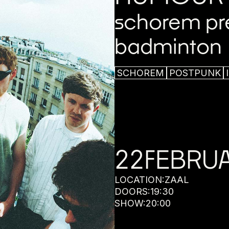
schorem pre
badminton
SCHOREM
POSTPUNK
22
FEBRUA
LOCATION:
ZAAL
DOORS:
19:30
SHOW:
20:00